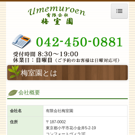
ホーム
梅室園とは
施工事例
エクステリア＆ガーデン
梅室園とは
リフォーム
樹木＆花
会社概要
施工までの流れ
会社名
有限会社梅室園
ご相談・お問い合わせ
住所
〒187-0002
お客様の声
東京都小平市花小金井5-2-19
コンフォートヴィラ1F